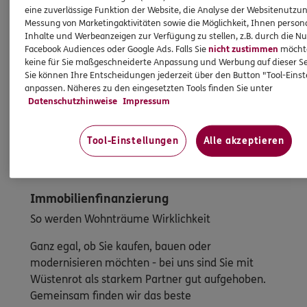
eine zuverlässige Funktion der Website, die Analyse der Websitenutzun
Messung von Marketingaktivitäten sowie die Möglichkeit, Ihnen persona
Inhalte und Werbeanzeigen zur Verfügung zu stellen, z.B. durch die N
Facebook Audiences oder Google Ads. Falls Sie
nicht zustimmen
möchten
keine für Sie maßgeschneiderte Anpassung und Werbung auf dieser Se
Sie können Ihre Entscheidungen jederzeit über den Button "Tool-Eins
anpassen. Näheres zu den eingesetzten Tools finden Sie unter
Datenschutzhinweise
Impressum
Tool-Einstellungen
Alle akzeptieren
Immobilienfinanzierung
So werden Wohnträume Wirklichkeit
Ganz egal, ob Sie kaufen, bauen oder
modernisieren möchten - bei uns sind Sie mit
Wüstenrot als starkem Partner gut aufgehoben.
Gemeinsam finden wir das beste