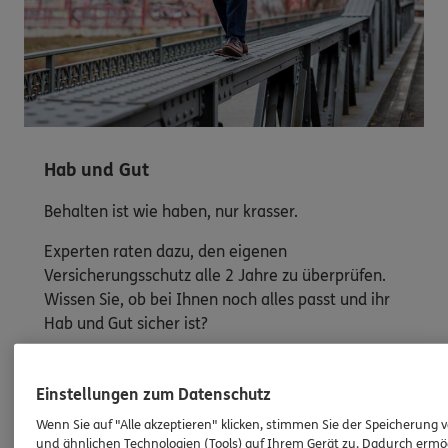
Hab und Gut
Behalten ist wie haben, nur krasser.
Experten raten dazu, den eigenen
Versicherungsschutz alle 2 Jahre zu überprüfen.
Wissen Sie, ob bei Ihnen noch alles passt und ihr
Hab und Gut sicher ist?
Jetzt Schutz überprüfen
Einstellungen zum Datenschutz
Wenn Sie auf "Alle akzeptieren" klicken, stimmen Sie der Speicherung 
und ähnlichen Technologien (Tools) auf Ihrem Gerät zu. Dadurch ermö