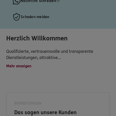
Nachricht schreiben
Schaden melden
Herzlich Willkommen
Qualifizierte, vertrauensvolle und transparente
Dienstleistungen, attraktive
Versicherungsprodukte,persönliche Betreuung, schnelle
Mehr anzeigen
Schadensregulierung und vielseitigerService werden
hier groß geschrieben.
Mit dem ERGO-Kompass berate ich Sie auf Ihrem Weg
zu Ihren Wünschen und Ziele.
BEWERTUNGEN
Gemeinsam finden wir die Antworten auf die Fragen,
Das sagen unsere Kunden
welche Lösung Sie benötigen und welche die richtige