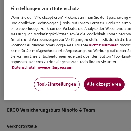
Schaden melden
Einstellungen zum Datenschutz
Erstkontaktinformationen
Wenn Sie auf "Alle akzeptieren" klicken, stimmen Sie der Speicherung 
und ähnlichen Technologien (Tools) auf Ihrem Gerät zu. Dadurch ermö
EU-Offenlegungsvereinbarung
eine zuverlässige Funktion der Website, die Analyse der Websitenutzun
Datenverarbeitung
Messung von Marketingaktivitäten sowie die Möglichkeit, Ihnen persona
Inhalte und Werbeanzeigen zur Verfügung zu stellen, z.B. durch die N
Facebook Audiences oder Google Ads. Falls Sie
nicht zustimmen
möchten
Das könnte Sie auch interessieren
keine für Sie maßgeschneiderte Anpassung und Werbung auf dieser Se
Sie können Ihre Entscheidungen jederzeit über den Button "Tool-Eins
anpassen. Näheres zu den eingesetzten Tools finden Sie unter
Unsere Agentur
Datenschutzhinweise
Impressum
Standorte
Sponsoring
Tool-Einstellungen
Alle akzeptieren
Kooperationspartner
ERGO Versicherungsbüro Minolfo & Team
Geschäftsstelle