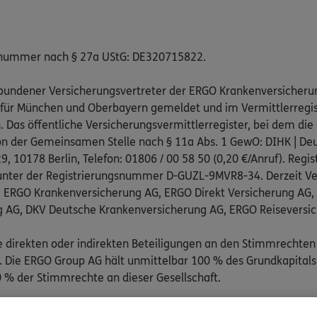
snummer nach § 27a UStG: DE320715822.
gebundener Versicherungsvertreter der ERGO Krankenversicheru
 für München und Oberbayern gemeldet und im Vermittlerregist
as öffentliche Versicherungsvermittlerregister, bei dem die 
on der Gemeinsamen Stelle nach § 11a Abs. 1 GewO: DIHK | Deu
, 10178 Berlin, Telefon: 01806 / 00 58 50 (0,20 €/Anruf). Regis
nter der Registrierungsnummer D-GUZL-9MVR8-34. Derzeit Ve
: ERGO Krankenversicherung AG, ERGO Direkt Versicherung AG
g AG, DKV Deutsche Krankenversicherung AG, ERGO Reiseversi
e direkten oder indirekten Beteiligungen an den Stimmrechten
Die ERGO Group AG hält unmittelbar 100 % des Grundkapitals
 % der Stimmrechte an dieser Gesellschaft.
pflichtend an folgenden außergerichtlichen Schlichtungsstelle