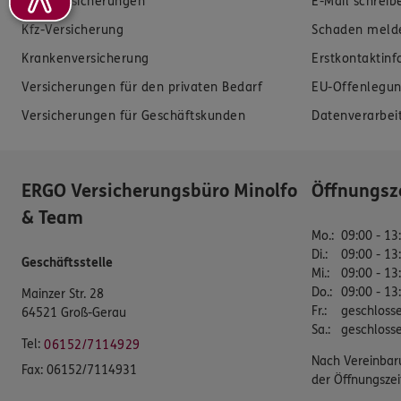
Zahnversicherungen
E-Mail schreib
Kfz-Versicherung
Schaden meld
Krankenversicherung
Erstkontaktin
Versicherungen für den privaten Bedarf
EU-Offenlegun
Versicherungen für Geschäftskunden
Datenverarbei
ERGO Versicherungsbüro Minolfo
Öffnungsz
& Team
Mo.
:
09:00 - 13
Di.
:
09:00 - 13
Geschäftsstelle
Mi.
:
09:00 - 13
Do.
:
09:00 - 13
Mainzer Str. 28
Fr.
:
geschloss
64521 Groß-Gerau
Sa.
:
geschloss
Tel:
06152/7114929
Nach Vereinbar
Fax:
06152/7114931
der Öffnungszei