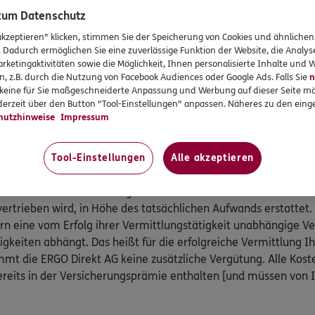
gungsgesetzes teil:
 zum Datenschutz
 Kranken- und Pflegeversicherung, Postfach 06 02 22, 10052 B
akzeptieren" klicken, stimmen Sie der Speicherung von Cookies und ähnlichen
 89 31,
www.pkv-ombudsmann.de
, sofern es um Streitigkeit
. Dadurch ermöglichen Sie eine zuverlässige Funktion der Website, die Analy
rketingaktivitäten sowie die Möglichkeit, Ihnen personalisierte Inhalte und
 Pflegeversicherungen geht.
n, z.B. durch die Nutzung von Facebook Audiences oder Google Ads. Falls Sie
n
smann e.V., Postfach 080632, 10006 Berlin, Telefon: 0800 / 3 6
r keine für Sie maßgeschneiderte Anpassung und Werbung auf dieser Seite mö
@versicherungsombudsmann.de
,
http://www.versicherungso
erzeit über den Button "Tool-Einstellungen" anpassen. Näheres zu den einge
ammenhang mit anderen privaten Versicherungen geht (außer K
hutzhinweise
Impressum
Tool-Einstellungen
Alle akzeptieren
ratung an.
 Vertrieb von Versicherungen entstehenden Kosten werden ihr
vertrieben wird, in Höhe des tatsächlichen Aufwands erstattet.
ern eine vom Erfolg ihrer Vermittlungstätigkeit unabhängige 
igkeiten abhängt. Das heißt für die erfolgreiche Vermittlung I
mt die ERGO Direkt AG keine zusätzliche Vergütung. Alle Kost
reits in der Versicherungsprämie enthalten [und müssen von 