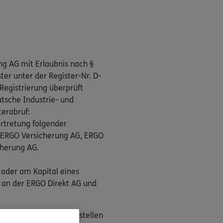
ng AG mit Erlaubnis nach §
er unter der Register-Nr. D-
Registrierung überprüft
tsche Industrie- und
terabruf:
rtretung folgender
, ERGO Versicherung AG, ERGO
cherung AG.
 oder am Kapital eines
 an der ERGO Direkt AG und
n als Streitbeilegungsstellen