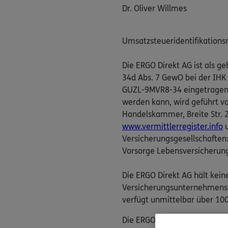
Dr. Oliver Willmes
Umsatzsteueridentifikation
Die ERGO Direkt AG ist als 
34d Abs. 7 GewO bei der IHK
GUZL-9MVR8-34 eingetragen. D
werden kann, wird geführt v
Handelskammer, Breite Str. 29
www.vermittlerregister.info
u
Versicherungsgesellschaften
Vorsorge Lebensversicherun
Die ERGO Direkt AG hält kein
Versicherungsunternehmens. 
verfügt unmittelbar über 100
Die ERGO Direkt AG nimmt ver