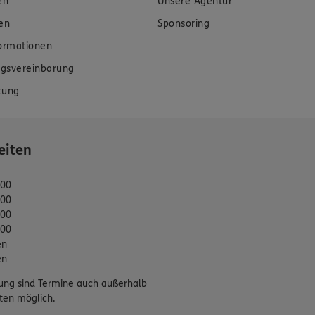
en
Unsere Agentur
en
Sponsoring
formationen
gsvereinbarung
tung
eiten
:00
:00
:00
:00
en
en
ung sind Termine auch außerhalb
ten möglich.