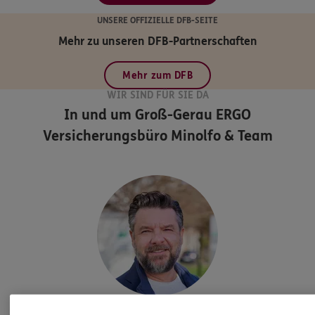
UNSERE OFFIZIELLE DFB-SEITE
Mehr zu unseren DFB-Partnerschaften
Mehr zum DFB
WIR SIND FÜR SIE DA
In und um Groß-Gerau
ERGO
Versicherungsbüro Minolfo & Team