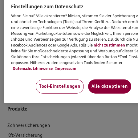
David
Minolfo
Einstellungen zum Datenschutz
Versicherungsfachmann
Wenn Sie auf "Alle akzeptieren" klicken, stimmen Sie der Speicherung 
und ähnlichen Technologien (Tools) auf Ihrem Gerät zu. Dadurch ermö
Tel:
06152/7114929
eine zuverlässige Funktion der Website, die Analyse der Websitenutzun
Messung von Marketingaktivitäten sowie die Möglichkeit, Ihnen persona
Damit Sie Ihre Zukunft optimistisch gestalten können:
Inhalte und Werbeanzeigen zur Verfügung zu stellen, z.B. durch die N
wir beraten Sie gerne rund um Versicherungen und
Facebook Audiences oder Google Ads. Falls Sie
nicht zustimmen
möchten
keine für Sie maßgeschneiderte Anpassung und Werbung auf dieser Se
Vorsorge. Oder treffen Sie uns persönlich in Groß-
Sie können Ihre Entscheidungen jederzeit über den Button "Tool-Eins
Gerau, Mainzer Str. 28.
anpassen. Näheres zu den eingesetzten Tools finden Sie unter
Datenschutzhinweise
Impressum
So erreichen Sie uns
Tool-Einstellungen
Alle akzeptieren
Produkte
Zahnversicherungen
Kfz-Versicherung