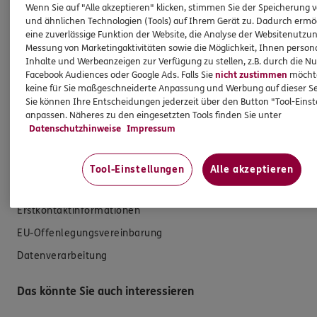
Zahnversicherungen
Wenn Sie auf "Alle akzeptieren" klicken, stimmen Sie der Speicherung 
und ähnlichen Technologien (Tools) auf Ihrem Gerät zu. Dadurch ermö
Kfz-Versicherung
eine zuverlässige Funktion der Website, die Analyse der Websitenutzun
Krankenversicherung
Messung von Marketingaktivitäten sowie die Möglichkeit, Ihnen persona
Inhalte und Werbeanzeigen zur Verfügung zu stellen, z.B. durch die N
Versicherungen für den privaten Bedarf
Facebook Audiences oder Google Ads. Falls Sie
nicht zustimmen
möchten
keine für Sie maßgeschneiderte Anpassung und Werbung auf dieser Se
Versicherungen für Geschäftskunden
Sie können Ihre Entscheidungen jederzeit über den Button "Tool-Eins
anpassen. Näheres zu den eingesetzten Tools finden Sie unter
Hilfe & Services
Datenschutzhinweise
Impressum
E-Mail schreiben
Tool-Einstellungen
Alle akzeptieren
Schaden melden
Erstkontaktinformationen
EU-Offenlegungsvereinbarung
Datenverarbeitung
Das könnte Sie auch interessieren