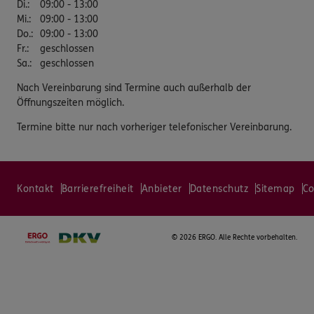
Di.
:
09:00 - 13:00
Mi.
:
09:00 - 13:00
Do.
:
09:00 - 13:00
Fr.
:
geschlossen
Sa.
:
geschlossen
Nach Vereinbarung sind Termine auch außerhalb der
Öffnungszeiten möglich.
Termine bitte nur nach vorheriger telefonischer Vereinbarung.
Kontakt
Barrierefreiheit
Anbieter
Datenschutz
Sitemap
Co
©
2026 ERGO. Alle Rechte vorbehalten.