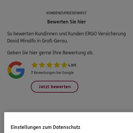
KUNDENZUFRIEDENHEIT
Bewerten Sie hier
So bewerten Kundinnen und Kunden ERGO Versicherung
David Minolfo in Groß-Gerau.
Geben Sie hier gerne Ihre Bewertung ab.
4.9
/
5
7
Bewertungen bei Google
Jetzt bewerten
Produkte
Einstellungen zum Datenschutz