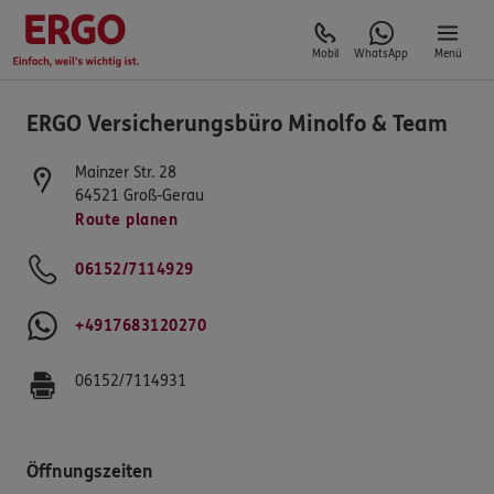
Mobil
WhatsApp
Menü
ERGO Versicherungsbüro Minolfo & Team
Mainzer Str. 28
64521
Groß-Gerau
Route planen
06152/7114929
+4917683120270
06152/7114931
Öffnungszeiten