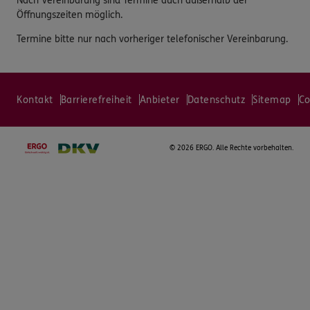
Nach Vereinbarung sind Termine auch außerhalb der
Öffnungszeiten möglich.
Termine bitte nur nach vorheriger telefonischer Vereinbarung.
Kontakt
Barrierefreiheit
Anbieter
Datenschutz
Sitemap
Co
©
2026 ERGO. Alle Rechte vorbehalten.