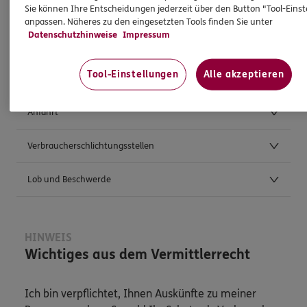
Sie können Ihre Entscheidungen jederzeit über den Button "Tool-Eins
anpassen. Näheres zu den eingesetzten Tools finden Sie unter
Datenschutzhinweise
Impressum
Weitere Kontaktmöglichkeiten
Tool-Einstellungen
Alle akzeptieren
Postanschrift
Anfahrt
Verbraucherschlichtungsstellen
Lob und Beschwerde
HINWEIS
Wichtiges aus dem Vermittlerrecht
Ich bin verpflichtet, Ihnen Auskünfte zu meiner