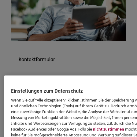
Kontaktformular
Einstellungen zum Datenschutz
Nutzen Sie unser sicheres Kontaktformular.
Wenn Sie auf "Alle akzeptieren" klicken, stimmen Sie der Speicherung 
und ähnlichen Technologien (Tools) auf Ihrem Gerät zu. Dadurch ermö
eine zuverlässige Funktion der Website, die Analyse der Websitenutzun
Messung von Marketingaktivitäten sowie die Möglichkeit, Ihnen persona
Inhalte und Werbeanzeigen zur Verfügung zu stellen, z.B. durch die N
Facebook Audiences oder Google Ads. Falls Sie
nicht zustimmen
möchten
ERGO Berater kontaktieren
keine für Sie maßgeschneiderte Anpassung und Werbung auf dieser Se