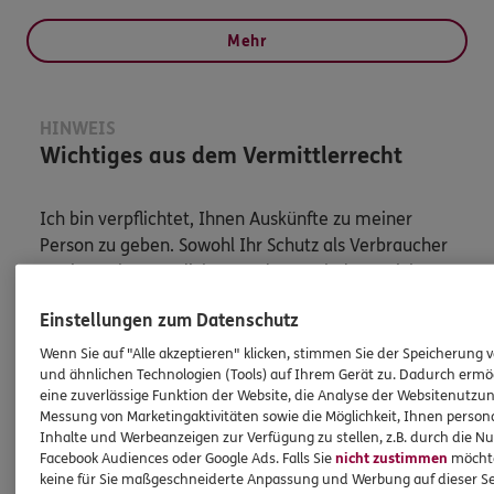
Mehr
HINWEIS
Wichtiges aus dem Vermittlerrecht
Ich bin verpflichtet, Ihnen Auskünfte zu meiner
Person zu geben. Sowohl Ihr Schutz als Verbraucher
sowie auch gesetzliche Regelungen halten mich
dazu an. Ich biete Beratung an, für die
Einstellungen zum Datenschutz
Versicherungsvermittlung erhalte ich Provision,
ferner sonstige Zuwendungen.
Wenn Sie auf "Alle akzeptieren" klicken, stimmen Sie der Speicherung 
und ähnlichen Technologien (Tools) auf Ihrem Gerät zu. Dadurch ermö
eine zuverlässige Funktion der Website, die Analyse der Websitenutzun
Mehr Informationen
Messung von Marketingaktivitäten sowie die Möglichkeit, Ihnen persona
Inhalte und Werbeanzeigen zur Verfügung zu stellen, z.B. durch die N
Facebook Audiences oder Google Ads. Falls Sie
nicht zustimmen
möchten
keine für Sie maßgeschneiderte Anpassung und Werbung auf dieser Se