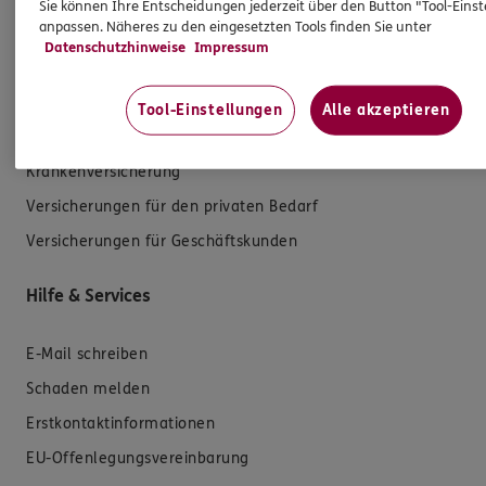
Sie können Ihre Entscheidungen jederzeit über den Button "Tool-Eins
anpassen. Näheres zu den eingesetzten Tools finden Sie unter
Produkte
Datenschutzhinweise
Impressum
Zahnversicherungen
Tool-Einstellungen
Alle akzeptieren
Kfz-Versicherung
Krankenversicherung
Versicherungen für den privaten Bedarf
Versicherungen für Geschäftskunden
Hilfe & Services
E-Mail schreiben
Schaden melden
Erstkontaktinformationen
EU-Offenlegungsvereinbarung